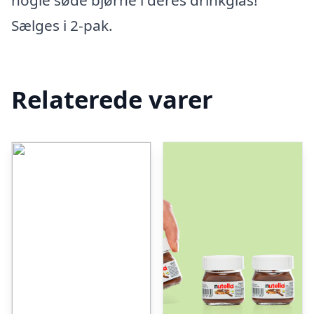
nogle søde bjørne i deres drinkglas!
Sælges i 2-pak.
Relaterede varer